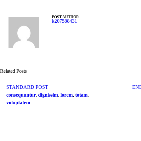
POST AUTHOR
k207588431
Related Posts
STANDARD POST
EN
consequuntur
,
dignissim
,
lorem
,
totam
,
voluptatem