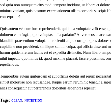
sed quia non numquam eius modi tempora incidunt, ut labore et dolor
minima veniam, quis nostrum exercitationem ullam corporis suscipit la
consequatur?
Quis autem vel eum iure reprehenderit, qui in ea voluptate velit esse, q
dolorem eum fugiat, quo voluptas nulla pariatur? At vero eos et accusa
blanditiis praesentium voluptatum deleniti atque corrupti, quos dolores 
cupiditate non provident, similique sunt in culpa, qui officia deserunt m
harum quidem rerum facilis est et expedita distinctio. Nam libero tempo
nihil impedit, quo minus id, quod maxime placeat, facere possimus, om
repellendus.
Temporibus autem quibusdam et aut officiis debitis aut rerum necessitat
sint et molestiae non recusandae. Itaque earum rerum hic tenetur a sapie
alias consequatur aut perferendis doloribus asperiores repellat.
Tags:
,
CLEAN
NUTRITION