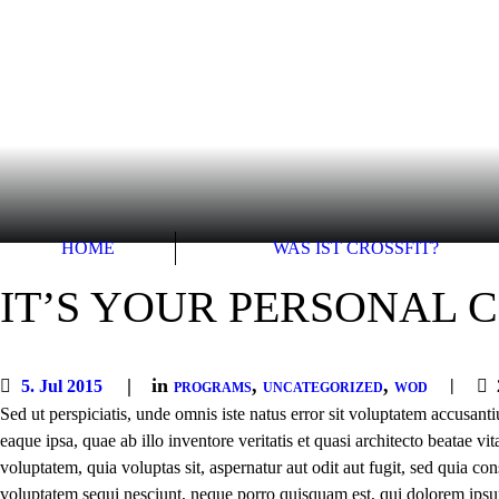
HOME
WAS IST CROSSFIT?
IT’S YOUR PERSONAL 
in
,
,
5. Jul 2015
PROGRAMS
UNCATEGORIZED
WOD
Sed ut perspiciatis, unde omnis iste natus error sit voluptatem accus
eaque ipsa, quae ab illo inventore veritatis et quasi architecto beatae 
voluptatem, quia voluptas sit, aspernatur aut odit aut fugit, sed quia c
voluptatem sequi nesciunt, neque porro quisquam est, qui dolorem ipsum, 