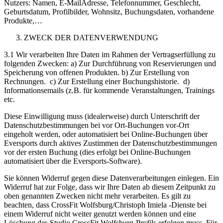
Nutzers: Namen, E-MailAdresse, Telefonnummer, Geschlecht,
Geburtsdatum, Profilbilder, Wohnsitz, Buchungsdaten, vorhandene
Produkte,…
ZWECK DER DATENVERWENDUNG
3.1 Wir verarbeiten Ihre Daten im Rahmen der Vertragserfüllung zu
folgenden Zwecken: a) Zur Durchführung von Reservierungen und
Speicherung von offenen Produkten. b) Zur Erstellung von
Rechnungen. c) Zur Erstellung einer Buchungshistorie. d)
Informationsemails (z.B. für kommende Veranstaltungen, Trainings
etc.
Diese Einwilligung muss (idealerweise) durch Unterschrift der
Datenschutzbestimmungen bei vor Ort-Buchungen vor-Ort
eingeholt werden, oder automatisiert bei Online-Buchungen über
Eversports durch aktives Zustimmen der Datenschutzbestimmungen
vor der ersten Buchung (dies erfolgt bei Online-Buchungen
automatisiert über die Eversports-Software).
Sie können Widerruf gegen diese Datenverarbeitungen einlegen. Ein
Widerruf hat zur Folge, dass wir Ihre Daten ab diesem Zeitpunkt zu
oben genannten Zwecken nicht mehr verarbeiten. Es gilt zu
beachten, dass CrossFit Wolfsburg/Christoph Imiela -Dienste bei
einem Widerruf nicht weiter genutzt werden können und eine
Löschung des Studio CrossFit Wolfsburg-Profils erfolgen muss. Für