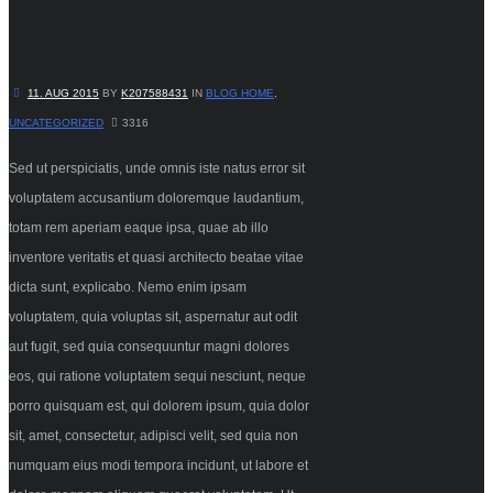
11. AUG 2015
BY
K207588431
IN
BLOG HOME
,
UNCATEGORIZED
3316
Sed ut perspiciatis, unde omnis iste natus error sit
voluptatem accusantium doloremque laudantium,
totam rem aperiam eaque ipsa, quae ab illo
inventore veritatis et quasi architecto beatae vitae
dicta sunt, explicabo. Nemo enim ipsam
voluptatem, quia voluptas sit, aspernatur aut odit
aut fugit, sed quia consequuntur magni dolores
eos, qui ratione voluptatem sequi nesciunt, neque
porro quisquam est, qui dolorem ipsum, quia dolor
sit, amet, consectetur, adipisci velit, sed quia non
numquam eius modi tempora incidunt, ut labore et