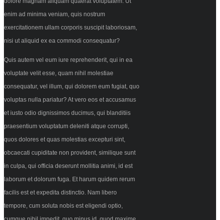
dolore magnam aliquam quaerat voluptatem. Ut
enim ad minima veniam, quis nostrum
exercitationem ullam corporis suscipit laboriosam,
nisi ut aliquid ex ea commodi consequatur?
Quis autem vel eum iure reprehenderit, qui in ea
voluptate velit esse, quam nihil molestiae
consequatur, vel illum, qui dolorem eum fugiat, quo
voluptas nulla pariatur? At vero eos et accusamus
et iusto odio dignissimos ducimus, qui blanditiis
praesentium voluptatum deleniti atque corrupti,
quos dolores et quas molestias excepturi sint,
obcaecati cupiditate non provident, similique sunt
in culpa, qui officia deserunt mollitia animi, id est
laborum et dolorum fuga. Et harum quidem rerum
facilis est et expedita distinctio. Nam libero
tempore, cum soluta nobis est eligendi optio,
cumque nihil impedit, quo minus id, quod maxime