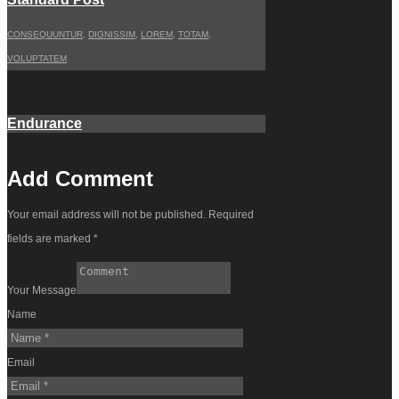
CONSEQUUNTUR
,
DIGNISSIM
,
LOREM
,
TOTAM
,
VOLUPTATEM
Endurance
Add Comment
Your email address will not be published. Required
fields are marked *
Your Message
Name
Email