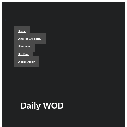
Home
Was ist Crossfit?
Über uns
Die Box
Workoutplan
Daily WOD