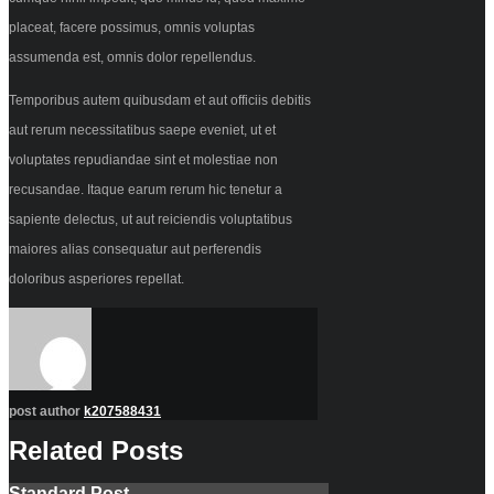
placeat, facere possimus, omnis voluptas
assumenda est, omnis dolor repellendus.
Temporibus autem quibusdam et aut officiis debitis
aut rerum necessitatibus saepe eveniet, ut et
voluptates repudiandae sint et molestiae non
recusandae. Itaque earum rerum hic tenetur a
sapiente delectus, ut aut reiciendis voluptatibus
maiores alias consequatur aut perferendis
doloribus asperiores repellat.
post author
k207588431
Related Posts
Standard Post