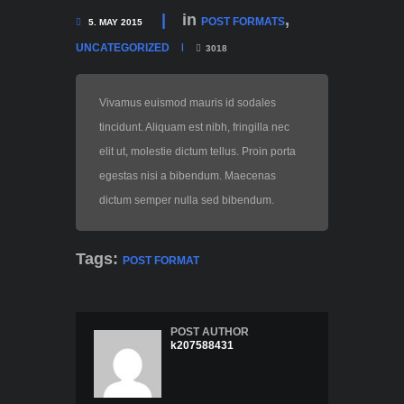
in
,
POST FORMATS
5. MAY 2015
UNCATEGORIZED
3018
Vivamus euismod mauris id sodales
tincidunt. Aliquam est nibh, fringilla nec
elit ut, molestie dictum tellus. Proin porta
egestas nisi a bibendum. Maecenas
dictum semper nulla sed bibendum.
Tags:
POST FORMAT
POST AUTHOR
k207588431