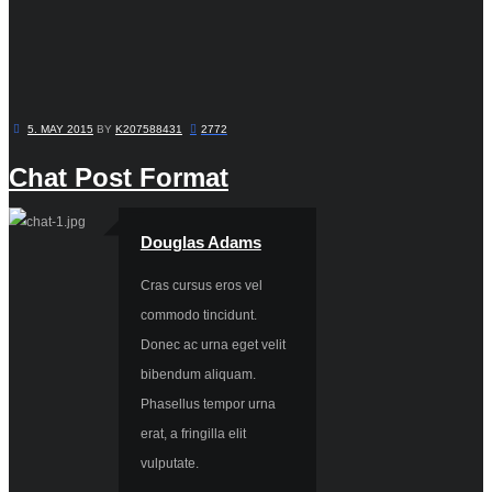
5. MAY 2015
BY
K207588431
2772
Chat Post Format
Douglas Adams
Cras cursus eros vel
commodo tincidunt.
Donec ac urna eget velit
bibendum aliquam.
Phasellus tempor urna
erat, a fringilla elit
vulputate.