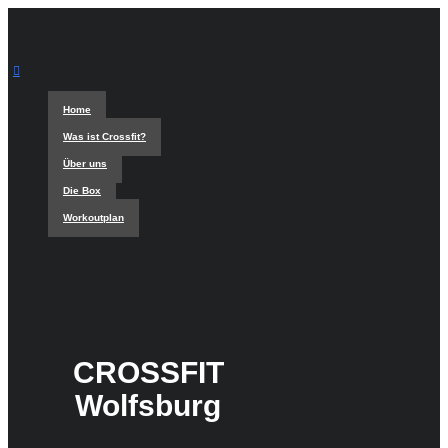
Home
Was ist Crossfit?
Über uns
Die Box
Workoutplan
CROSSFIT
Wolfsburg