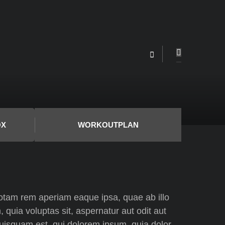
OX
WORKOUTPLAN
totam rem aperiam eaque ipsa, quae ab illo
 quia voluptas sit, aspernatur aut odit aut
quisquam est, qui dolorem ipsum, quia dolor