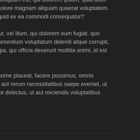
et dolore magnam aliquam quaerat voluptatem.
liquid ex ea commodi consequatur?
r, vel illum, qui dolorem eum fugiat, quo
aesentium voluptatum deleniti atque corrupti,
, qui officia deserunt mollitia animi, id est
axime placeat, facere possimus, omnis
 aut rerum necessitatibus saepe eveniet, ut
 delectus, ut aut reiciendis voluptatibus