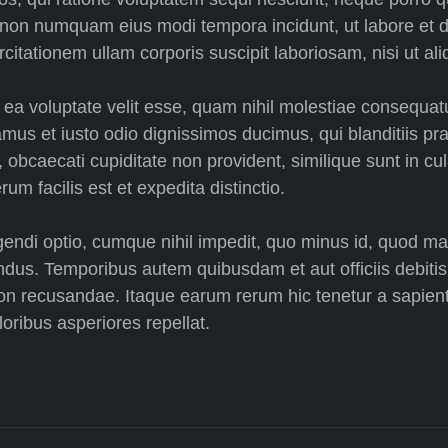
quia non numquam eius modi tempora incidunt, ut labore 
itationem ullam corporis suscipit laboriosam, nisi ut a
 ea voluptate velit esse, quam nihil molestiae consequatu
amus et iusto odio dignissimos ducimus, qui blanditiis pr
obcaecati cupiditate non provident, similique sunt in culpa
m facilis est et expedita distinctio.
gendi optio, cumque nihil impedit, quo minus id, quod m
dus. Temporibus autem quibusdam et aut officiis debitis
on recusandae. Itaque earum rerum hic tenetur a sapiente
oribus asperiores repellat.