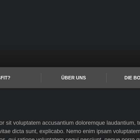
FIT?
ÜBER UNS
DIE B
rror sit voluptatem accusantium doloremque laudantium, 
 vitae dicta sunt, explicabo. Nemo enim ipsam voluptatem,
os, qui ratione voluptatem sequi nesciunt, neque porro 