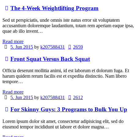
The 4-Week Weightlifting Program
Sed ut perspiciatis, unde omnis iste natus error sit voluptatem
accusantium doloremque laudantium, totam rem aperiam eaque ipsa,
quae ab illo invent…
Read more
5. Jun 2015
by
k207588431
2659
Front Squat Versus Back Squat
Officia deserunt mollitia animi, id est laborum et dolorum fuga. Et
harum quidem rerum facilis est et expedita distinctio. Nam libero
tempore…
Read more
5. Jun 2015
by
k207588431
2612
For Skinny Guys: 3 Programs to Bulk You Up
Lorem ipsum dolor sit amet, consectetur adipisicing elit, sed do
eiusmod tempor incididunt ut labore et dolore magna…