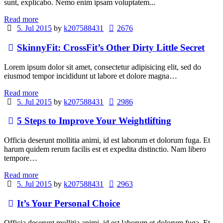
sunt, explicabo. Nemo enim ipsam voluptatem...
Read more
5. Jul 2015
by
k207588431
2676
SkinnyFit: CrossFit’s Other Dirty Little Secret
Lorem ipsum dolor sit amet, consectetur adipisicing elit, sed do
eiusmod tempor incididunt ut labore et dolore magna…
Read more
5. Jul 2015
by
k207588431
2986
5 Steps to Improve Your Weightlifting
Officia deserunt mollitia animi, id est laborum et dolorum fuga. Et
harum quidem rerum facilis est et expedita distinctio. Nam libero
tempore…
Read more
5. Jul 2015
by
k207588431
2963
It’s Your Personal Choice
Officia deserunt mollitia animi, id est laborum et dolorum fuga. Et