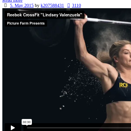
Read more
5. May 2015
by
k207588431
3110