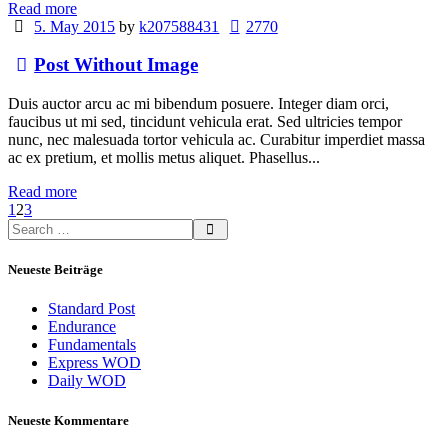
Read more
5. May 2015
by
k207588431
2770
Post Without Image
Duis auctor arcu ac mi bibendum posuere. Integer diam orci,
faucibus ut mi sed, tincidunt vehicula erat. Sed ultricies tempor
nunc, nec malesuada tortor vehicula ac. Curabitur imperdiet massa
ac ex pretium, et mollis metus aliquet. Phasellus...
Read more
1
2
3
Neueste Beiträge
Standard Post
Endurance
Fundamentals
Express WOD
Daily WOD
Neueste Kommentare