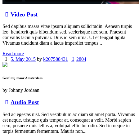
Video Post
Sed dapibus massa vitae ipsum aliquam sollicitudin. Aenean turpis
leo, hendrerit quis bibendum sed, scelerisque nec sem. Praesent
convallis lacinia pulvinar. Duis id sem urna. Ut et feugiat ligula.
Vivamus tincidunt diam a lacus imperdiet tempus...
Read more
5. May 2015
by
k207588431
2804
Geef mij maar Amsterdam
by
Johnny Jordaan
Audio Post
Sed ac egestas nisl. Sed vestibulum ac diam sit amet porta. Vivamus
est neque, tristique quis tempor at, consequat a velit. Morbi sapien
sem, posuere quis tellus a, volutpat efficitur odio. Sed in neque in
turpis fermentum fermentum. Mauris non...