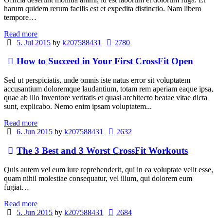
harum quidem rerum facilis est et expedita distinctio. Nam libero
tempore…
Read more
5. Jul 2015
by
k207588431
2780
How to Succeed in Your First CrossFit Open
Sed ut perspiciatis, unde omnis iste natus error sit voluptatem
accusantium doloremque laudantium, totam rem aperiam eaque ipsa,
quae ab illo inventore veritatis et quasi architecto beatae vitae dicta
sunt, explicabo. Nemo enim ipsam voluptatem...
Read more
6. Jun 2015
by
k207588431
2632
The 3 Best and 3 Worst CrossFit Workouts
Quis autem vel eum iure reprehenderit, qui in ea voluptate velit esse,
quam nihil molestiae consequatur, vel illum, qui dolorem eum
fugiat…
Read more
5. Jun 2015
by
k207588431
2684